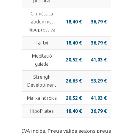
postural
Gimnàstica
abdominal
18,40 €
36,79 €
hipopressiva
Tai-txi
18,40 €
36,79 €
Meditació
20,52 €
41,03 €
guiada
Strengh
26,65 €
53,29 €
Development
Marxa nòrdica
20,52 €
41,03 €
HipoPilates
18,40 €
36,79 €
IVA inclòs. Preus vàlids segons preus