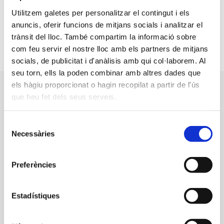
Utilitzem galetes per personalitzar el contingut i els
anuncis, oferir funcions de mitjans socials i analitzar el
Apuntar-me
trànsit del lloc. També compartim la informació sobre
com feu servir el nostre lloc amb els partners de mitjans
socials, de publicitat i d'anàlisis amb qui col·laborem. Al
seu torn, ells la poden combinar amb altres dades que
els hàgiu proporcionat o hagin recopilat a partir de l'ús
que heu fet dels seus serveis.
Selecció
Necessàries
de
HORARIS
consentiment
PROGRAMES DE
Preferències
SALUT
Estadístiques
DILLUNS
DIMARTS