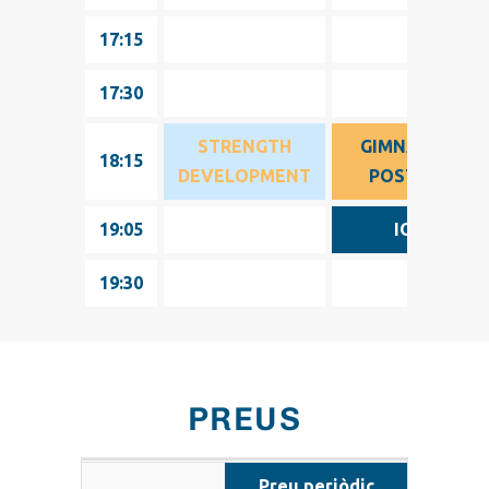
17:15
17:15
17:30
17:30
STRENGTH
GIMNÀSTICA
18:15
18:15
DEVELOPMENT
POSTURAL
19:05
19:05
IOGA
19:30
19:30
PREUS
Preu periòdic