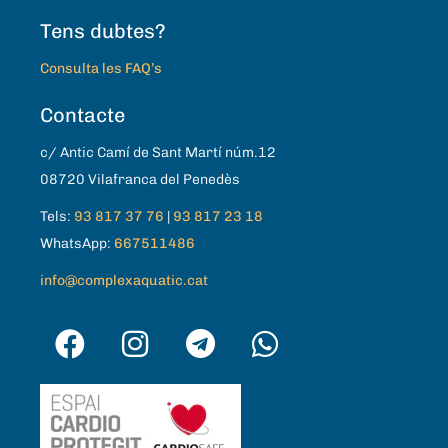
Tens dubtes?
Consulta les FAQ’s
Contacte
c/ Antic Camí de Sant Martí núm.12
08720 Vilafranca del Penedès
Tels:
93 817 37 76
|
93 817 23 18
WhatsApp:
667511486
info@complexaquatic.cat