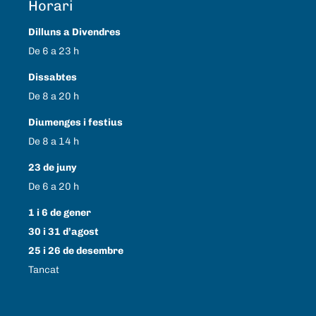
Horari
Dilluns a Divendres
De 6 a 23 h
Dissabtes
De 8 a 20 h
Diumenges i festius
De 8 a 14 h
23 de juny
De 6 a 20 h
1 i 6 de gener
30 i 31 d’agost
25 i 26 de desembre
Tancat