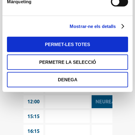
Màrqueting
DILLUNS
DIMARTS
GIMNÀSTICA
9:15
9:15
HIPOPILATES
POSTURAL
Mostrar-ne els detalls
GIMNÀSTICA
AQUÀTICA
PERMET-LES TOTES
TERAPÈUTICA
10:15
10:15
IOGA
PERMETRE LA SELECCIÓ
STRENGTH
DEVELOPMENT
DENEGA
11:00
11:00
12:00
12:00
NEUREACTIVA'T
15:15
15:15
16:15
16:15