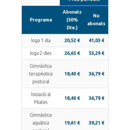
Abonats
No
Programa
(50%
abonats
Dte.)
Ioga 1 dia
20,52 €
41,03 €
Ioga 2 dies
26,65 €
53,29 €
Gimnàstica
terapèutica
18,40 €
36,79 €
postural
Iniciació al
18,40 €
36,79 €
Pilates
Gimnàstica
aquàtica
19,61 €
39,21 €