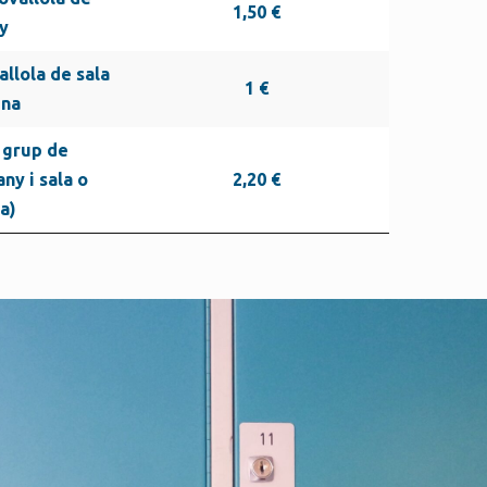
1,50 €
y
allola de sala
1 €
una
n grup de
any i sala o
2,20 €
a)