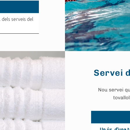
 dels serveis del
Servei d
Nou servei que
tovallo
Un ús, d’una 