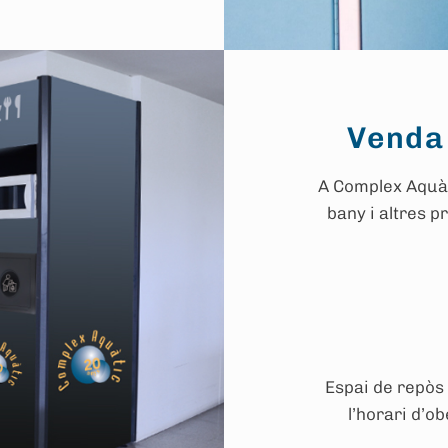
Venda 
A Complex Aquàt
bany i altres p
Espai de repòs 
l’horari d’o