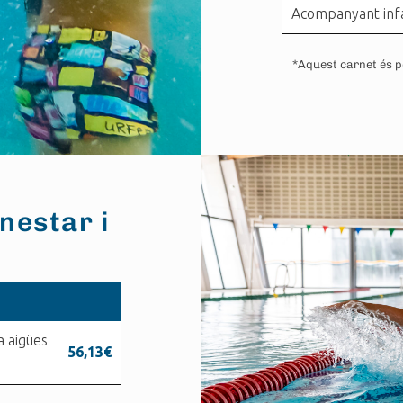
Acompanyant inf
*Aquest carnet és pe
nestar i
a aigües
56,13€