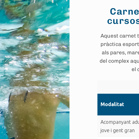
Carne
cursos
Aquest carnet té
pràctica esport
als pares, mare
del complex aqu
el 
Modalitat
Acompanyant adu
jove i gent gran