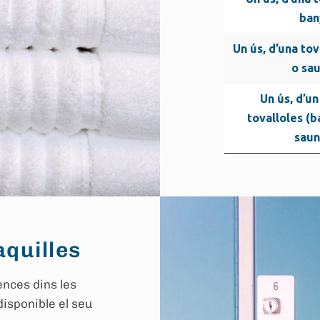
ban
Un ús, d’una tov
o sa
Un ús, d’u
tovalloles (b
saun
aquilles
ences dins les
disponible el seu