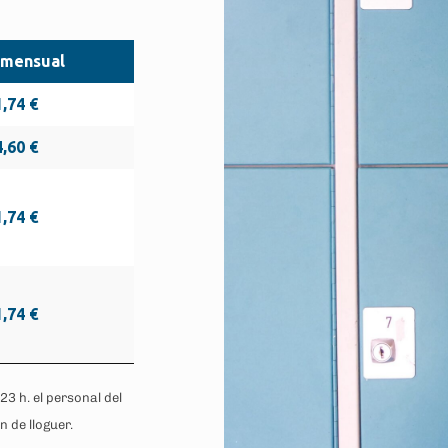
 mensual
1,74 €
4,60 €
1,74 €
1,74 €
23 h. el personal del
 de lloguer.