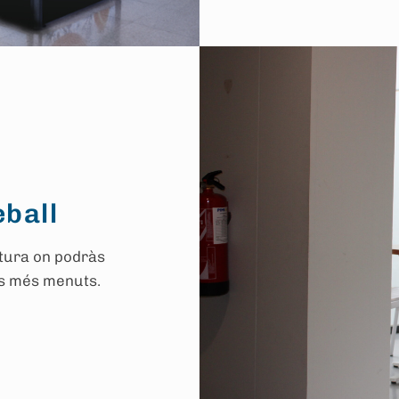
eball
ctura on podràs
els més menuts.