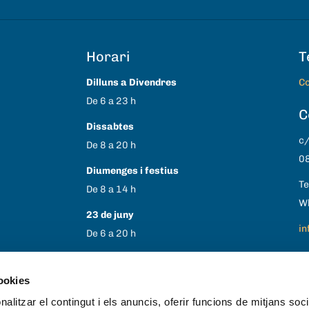
Horari
T
Dilluns a Divendres
Co
De 6 a 23 h
C
Dissabtes
c/
De 8 a 20 h
08
Diumenges i festius
Te
De 8 a 14 h
W
23 de juny
in
De 6 a 20 h
1 i 6 de gener
30 i 31 d’agost
cookies
25 i 26 de desembre
alitzar el contingut i els anuncis, oferir funcions de mitjans socia