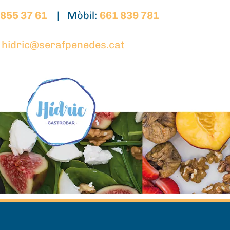
 855 37 61
| Mòbil:
661 839 781
hidric@serafpenedes.cat