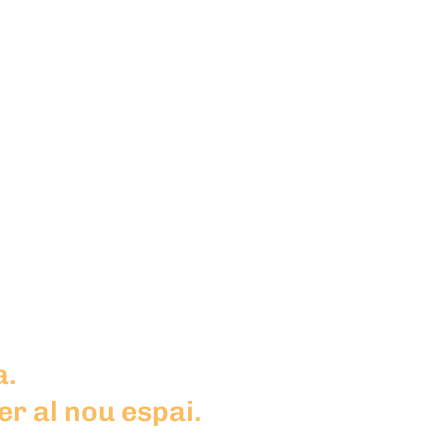
a.
r al nou espai.