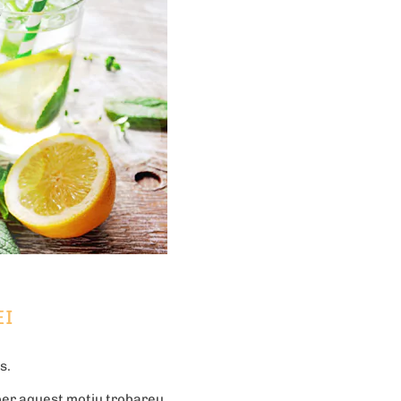
EI
s.
per aquest motiu trobareu