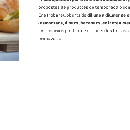
propostes de productes de temporada o com
Ens trobareu oberts de
dilluns a diumenge e
(esmorzars, dinars, berenars, entretenime
les reserves per l’interior i per a les terrass
primavera.