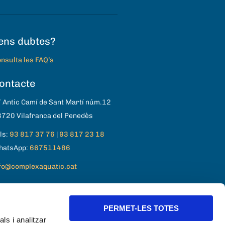
ens dubtes?
nsulta les FAQ’s
ontacte
 Antic Camí de Sant Martí núm.12
720 Vilafranca del Penedès
ls:
93 817 37 76
|
93 817 23 18
hatsApp:
667511486
fo@complexaquatic.cat
PERMET-LES TOTES
ls i analitzar