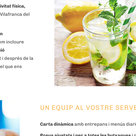
itat física,
 Vilafranca del
en
lem incloure
ció
 i després de la
 el que ens
UN EQUIP AL VOSTRE SERV
Carta dinàmica
amb entrepans i menús diari
Preus ajustats i per a totes les butxaques
i 