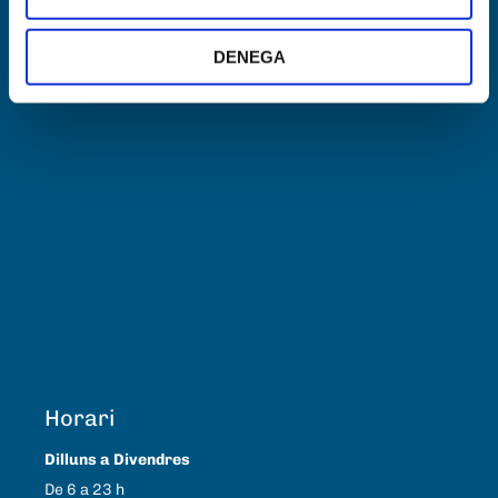
DENEGA
Horari
Dilluns a Divendres
De 6 a 23 h