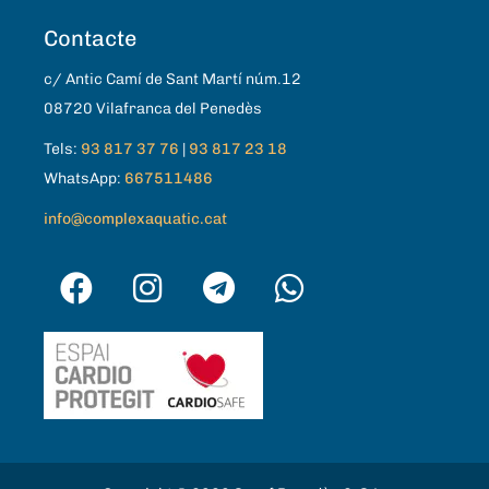
Contacte
c/ Antic Camí de Sant Martí núm.12
08720 Vilafranca del Penedès
Tels:
93 817 37 76
|
93 817 23 18
WhatsApp:
667511486
info@complexaquatic.cat