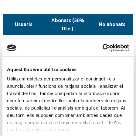
Abonats (50%
Usuaris
No abonats
Dte.)
De 5 a 12
34,04 €
68,07 €
mesos
De 12 a 24
34,04 €
68,07 €
Aquest lloc web utilitza cookies
mesos
Utilitzem galetes per personalitzar el contingut i els
anuncis, oferir funcions de mitjans socials i analitzar el
trànsit del lloc. També compartim la informació sobre
APUNTA'T AQUÍ
com feu servir el nostre lloc amb els partners de mitjans
socials, de publicitat i d'anàlisis amb qui col·laborem. Al
seu torn, ells la poden combinar amb altres dades que
IVA inclòs. Preus vàlids segons preus públics, des de
els hàgiu proporcionat o hagin recopilat a partir de l'ús
l’inici de les activitats d’estiu de 2026 fins al juny de
que heu fet dels seus serveis.
2027, subjectes a errors tipogràfics.