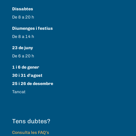
Dissabtes
De 8 a 20 h
Diumenges i festius
De 8 a 14 h
23 de juny
De 6 a 20 h
1 i 6 de gener
30 i 31 d’agost
25 i 26 de desembre
Tancat
Tens dubtes?
Consulta les FAQ’s