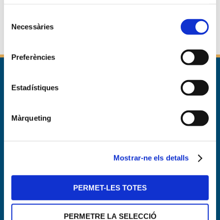
El pagament es realitza
en el moment de la
Selecció
Necessàries
inscripció
.
de
consentiment
Preferències
Inici
>
Piscina
>
Cursos d’estiu
>
Natació nadons de 5 a 24
Estadístiques
mesos
Màrqueting
Complex Aquàtic – Zona esportiva
Mostrar-ne els detalls
PERMET-LES TOTES
PERMETRE LA SELECCIÓ