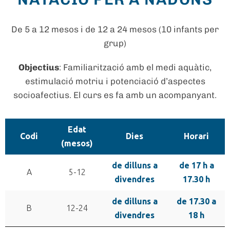
De 5 a 12 mesos i de 12 a 24 mesos (10 infants per
grup)
Objectius
: Familiarització amb el medi aquàtic,
estimulació motriu i potenciació d’aspectes
socioafectius. El curs es fa amb un acompanyant.
Edat
Codi
Dies
Horari
(mesos)
de dilluns a
de 17 h a
A
5-12
divendres
17.30 h
de dilluns a
de 17.30 a
B
12-24
divendres
18 h