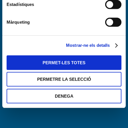
Estadístiques
Complex Aquàtic – Zona esportiva
Màrqueting
Mostrar-ne els detalls
PERMET-LES TOTES
PERMETRE LA SELECCIÓ
DENEGA