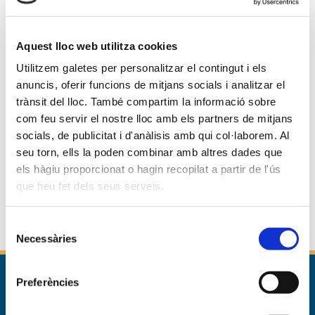
Aquest lloc web utilitza cookies
Utilitzem galetes per personalitzar el contingut i els
anuncis, oferir funcions de mitjans socials i analitzar el
trànsit del lloc. També compartim la informació sobre
com feu servir el nostre lloc amb els partners de mitjans
socials, de publicitat i d'anàlisis amb qui col·laborem. Al
seu torn, ells la poden combinar amb altres dades que
els hàgiu proporcionat o hagin recopilat a partir de l'ús
que heu fet dels seus serveis.
Selecció
Necessàries
de
consentiment
Preferències
Inici
>
El Complex
>
Equip