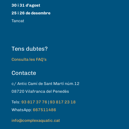
30 i 31 d’agost
25 i 26 de desembre
Tancat
Tens dubtes?
Consulta les FAQ’s
Contacte
c/ Antic Camí de Sant Martí núm.12
08720 Vilafranca del Penedès
Tels:
93 817 37 76
|
93 817 23 18
WhatsApp:
667511486
info@complexaquatic.cat