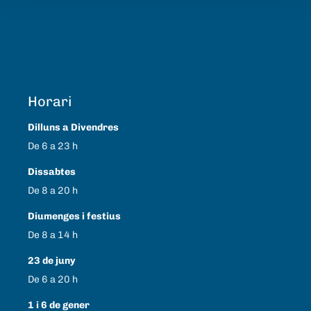
Horari
Dilluns a Divendres
De 6 a 23 h
Dissabtes
De 8 a 20 h
Diumenges i festius
De 8 a 14 h
23 de juny
De 6 a 20 h
1 i 6 de gener