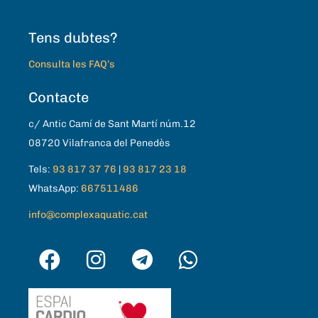
Tens dubtes?
Consulta les FAQ’s
Contacte
c/ Antic Camí de Sant Martí núm.12
08720 Vilafranca del Penedès
Tels:
93 817 37 76
|
93 817 23 18
WhatsApp:
667511486
info@complexaquatic.cat