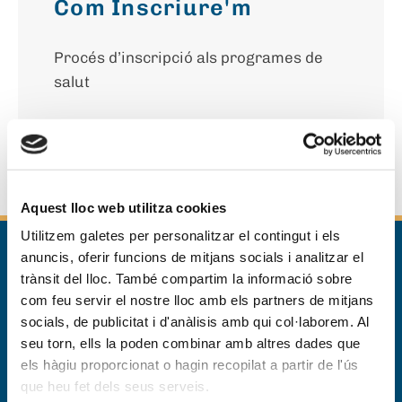
Com Inscriure'm
Procés d’inscripció als programes de
salut
Més informació
Aquest lloc web utilitza cookies
Utilitzem galetes per personalitzar el contingut i els
anuncis, oferir funcions de mitjans socials i analitzar el
Inici
>
Benestar
>
Salut PRO Estiu
trànsit del lloc. També compartim la informació sobre
com feu servir el nostre lloc amb els partners de mitjans
socials, de publicitat i d'anàlisis amb qui col·laborem. Al
seu torn, ells la poden combinar amb altres dades que
els hàgiu proporcionat o hagin recopilat a partir de l'ús
Complex Aquàtic – Zona esportiva
que heu fet dels seus serveis.