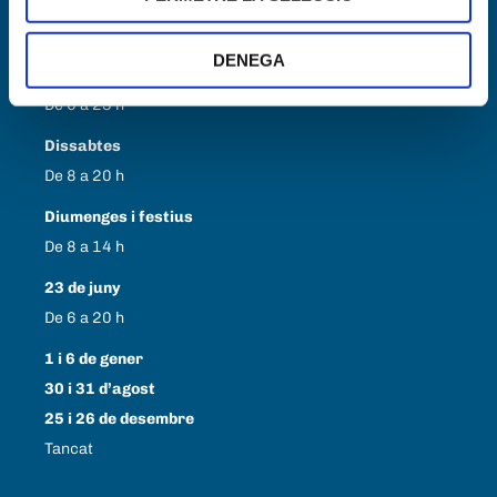
Horari
DENEGA
Dilluns a Divendres
De 6 a 23 h
Dissabtes
De 8 a 20 h
Diumenges i festius
De 8 a 14 h
23 de juny
De 6 a 20 h
1 i 6 de gener
30 i 31 d’agost
25 i 26 de desembre
Tancat