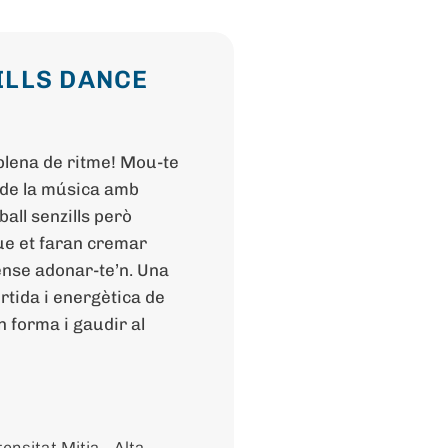
ILLS DANCE
plena de ritme! Mou-te
 de la música amb
all senzills però
ue et faran cremar
ense adonar-te’n. Una
rtida i energètica de
n forma i gaudir al
tensitat Mitja - Alta