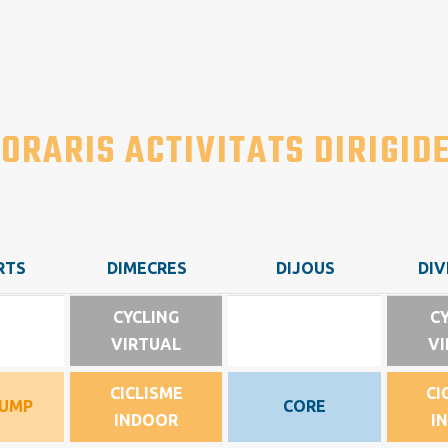
ORARIS ACTIVITATS DIRIGID
RTS
DIMECRES
DIJOUS
DIV
RTS
DIMECRES
DIJOUS
DIV
CYCLING
C
VIRTUAL
VI
CICLISME
CI
UMP
CORE
INDOOR
I