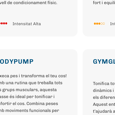
vell de condicionament físic.
fort i equil
Intensitat Alta
In
BODYPUMP
GYMG
xeca pes i transforma el teu cos!
b una rutina que treballa tots
Tonifica to
s grups musculars, aquesta
dinàmics i
asse és ideal per tonificar i
els difere
fortir el cos. Combina peses
Aquest en
b moviments funcionals per
t’ajudarà 