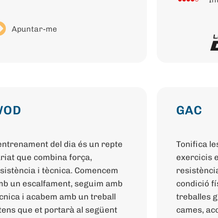
Apuntar-me
WOD
GAC
entrenament del dia és un repte
Tonifica l
riat que combina força,
exercicis e
sistència i tècnica. Comencem
resistència
b un escalfament, seguim amb
condició f
cnica i acabem amb un treball
treballes g
tens que et portarà al següent
cames, ac