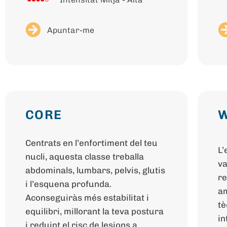
Apuntar-me
CORE
Centrats en l’enfortiment del teu
L’
nucli, aquesta classe treballa
va
abdominals, lumbars, pelvis, glutis
re
i l’esquena profunda.
am
Aconseguiràs més estabilitat i
tè
equilibri, millorant la teva postura
in
i reduint el risc de lesions a