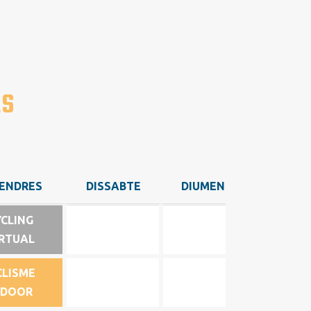
ES
ENDRES
DISSABTE
DIUMENGE
ENDRES
DISSABTE
DIUMENGE
YCLING
RTUAL
CLISME
NDOOR