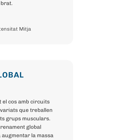
ibrat.
tensitat Mitja
LOBAL
t el cos amb circuits
 variats que treballen
nts grups musculars.
trenament global
a augmentar la massa