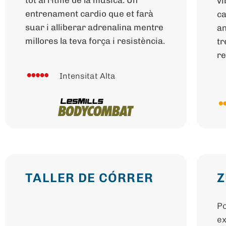
tot al ritme de la música. Un
vi
entrenament cardio que et farà
ca
suar i alliberar adrenalina mentre
an
millores la teva força i resistència.
tr
re
Intensitat Alta
TALLER DE CÓRRER
Po
ex