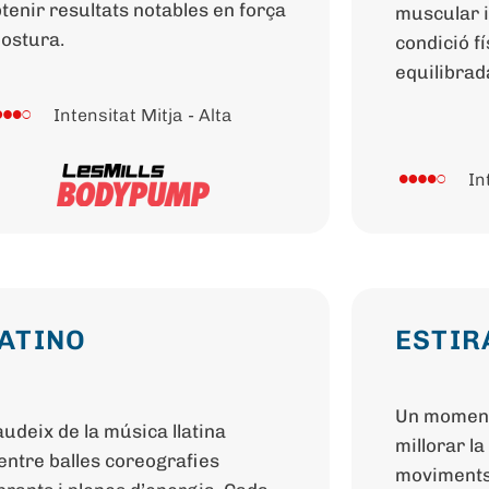
tenir resultats notables en força
muscular i 
postura.
condició f
equilibrad
Intensitat Mitja - Alta
In
ATINO
ESTI
Un moment 
udeix de la música llatina
millorar la
ntre balles coreografies
moviments 