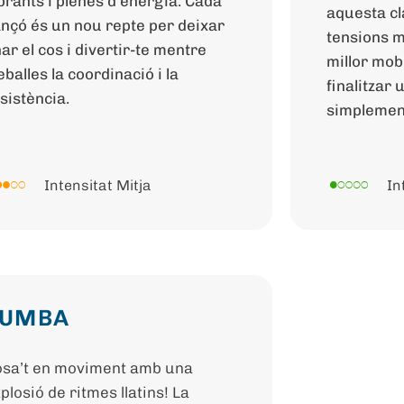
brants i plenes d’energia. Cada
aquesta cl
nçó és un nou repte per deixar
tensions m
ar el cos i divertir-te mentre
millor mobi
eballes la coordinació i la
finalitzar
sistència.
simplemen
Intensitat Mitja
In
ZUMBA
sa’t en moviment amb una
plosió de ritmes llatins! La