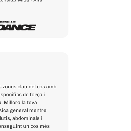
es zones clau del cos amb
specífics de força i
. Millora la teva
ísica general mentre
lutis, abdominals i
onseguint un cos més