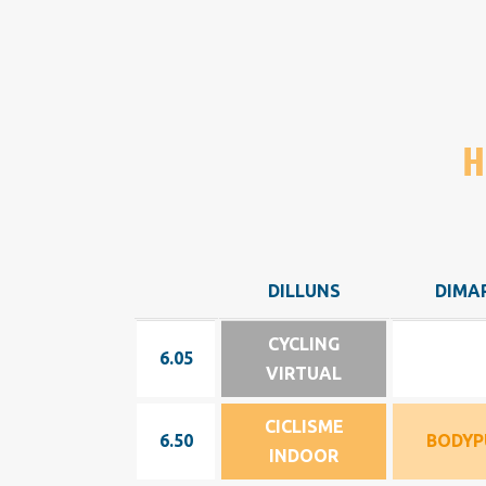
H
DILLUNS
DIMA
DILLUNS
DIMA
CYCLING
6.05
6.05
VIRTUAL
CICLISME
6.50
6.50
BODYP
INDOOR