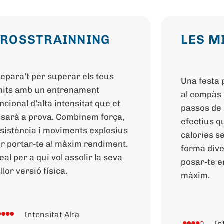
ROSSTRAINNING
LES M
epara’t per superar els teus
Una festa 
mits amb un entrenament
al compàs
ncional d’alta intensitat que et
passos de b
sarà a prova. Combinem força,
efectius q
sistència i moviments explosius
calories s
r portar-te al màxim rendiment.
forma dive
eal per a qui vol assolir la seva
posar-te e
llor versió física.
màxim.
Intensitat Alta
In