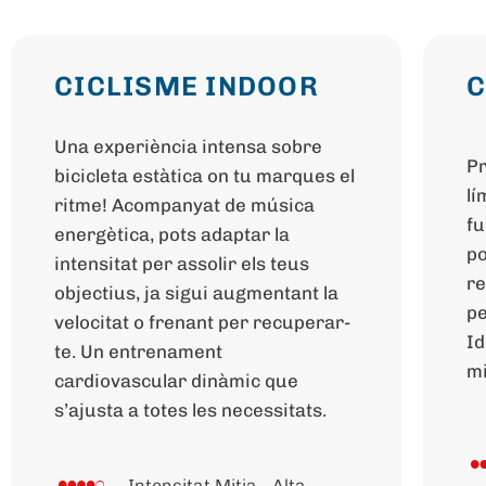
CICLISME INDOOR
C
Una experiència intensa sobre
Pr
bicicleta estàtica on tu marques el
lí
ritme! Acompanyat de música
fu
energètica, pots adaptar la
po
intensitat per assolir els teus
re
objectius, ja sigui augmentant la
pe
velocitat o frenant per recuperar-
Id
te. Un entrenament
mi
cardiovascular dinàmic que
s’ajusta a totes les necessitats.
Intensitat Mitja - Alta