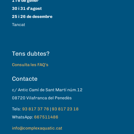
1 i 6 de gener
30 i 31 d’agost
25 i 26 de desembre
Tancat
Tens dubtes?
Consulta les FAQ’s
Contacte
c/ Antic Camí de Sant Martí núm.12
08720 Vilafranca del Penedès
Tels:
93 817 37 76
|
93 817 23 18
WhatsApp:
667511486
info@complexaquatic.cat