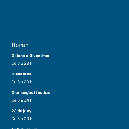
Horari
Dilluns a Divendres
De 6 a 23 h
Dissabtes
De 8 a 20 h
Diumenges i festius
De 8 a 14 h
23 de juny
De 6 a 20 h