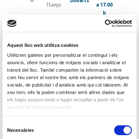
A
Dimarts
15anys
a 17.00
h
de
12 -
16.10 h
B
Dijous
15anys
a 17.00
Aquest lloc web utilitza cookies
h
Utilitzem galetes per personalitzar el contingut i els
anuncis, oferir funcions de mitjans socials i analitzar el
trànsit del lloc. També compartim la informació sobre
com feu servir el nostre lloc amb els partners de mitjans
PREUS
socials, de publicitat i d'anàlisis amb qui col·laborem. Al
seu torn, ells la poden combinar amb altres dades que
els hàgiu proporcionat o hagin recopilat a partir de l'ús
Preu per Període
Preu Curs anu
que heu fet dels seus serveis.
Abonats
Abonats
No
N
Selecció
Usuaris
(50%
(50%
abonats
abo
Necessàries
de
Dte.)
Dte.)
consentiment