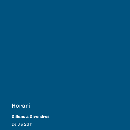
Horari
Dilluns a Divendres
De 6 a 23 h