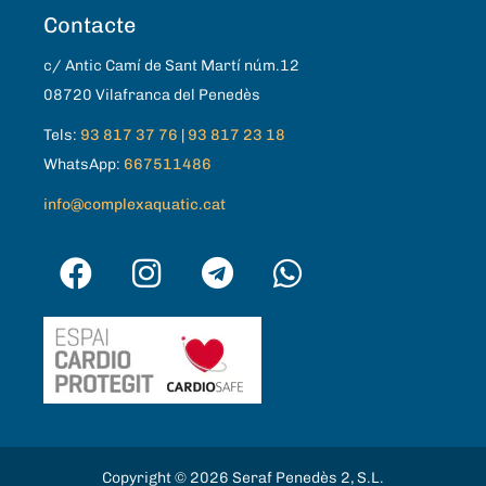
Contacte
c/ Antic Camí de Sant Martí núm.12
08720 Vilafranca del Penedès
Tels:
93 817 37 76
|
93 817 23 18
WhatsApp:
667511486
info@complexaquatic.cat
Copyright © 2026 Seraf Penedès 2, S.L.