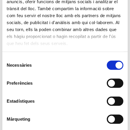
anuncis, oferir funcions de mitjans socials i analitzar el
trànsit del lloc. També compartim la informació sobre
com feu servir el nostre lloc amb els partners de mitjans
socials, de publicitat i d'anàlisis amb qui col·laborem. Al
seu torn, ells la poden combinar amb altres dades que
els hàgiu proporcionat o hagin recopilat a partir de l'ús
DESCARREGAR EN PDF
que heu fet dels seus serveis.
Selecció
Necessàries
de
consentiment
Servei
Preferències
de Fisioteràpia
Estadístiques
Màrqueting