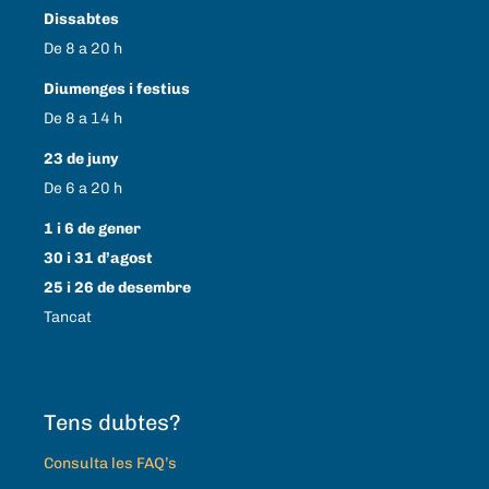
Dissabtes
De 8 a 20 h
Diumenges i festius
De 8 a 14 h
23 de juny
De 6 a 20 h
1 i 6 de gener
30 i 31 d’agost
25 i 26 de desembre
Tancat
Tens dubtes?
Consulta les FAQ’s