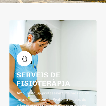
SERVEIS DE
FISIOTERÀPIA
Amb un equip professional de més de 20
anys d'experiència. Pretén a través de
diferents tractaments ajustats a cada