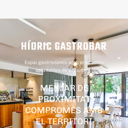
HÍDRIC GASTROBAR
Espai gastronòmic amb productes
saludables de proximitat
MENJAR DE
PROXIMITAT
COMPROMÈS AMB
EL TERRITORI