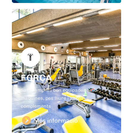
FORÇA
Sales àmplies ben equipades amb
màquines, pes lliure i altres
complements
Més informació