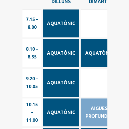
DILLUNS
DIMARTS
D
DILLUNS
DIMARTS
D
7.15 -
7.15 -
AQUATÒNIC
A
8.00
8.00
8.10 -
8.10 -
AQUATÒNIC
AQUATÒNIC
A
8.55
8.55
9.20 -
9.20 -
AQUATÒNIC
A
10.05
10.05
10.15
10.15
AIGÜES
-
-
AQUATÒNIC
PROFUNDES
11.00
11.00