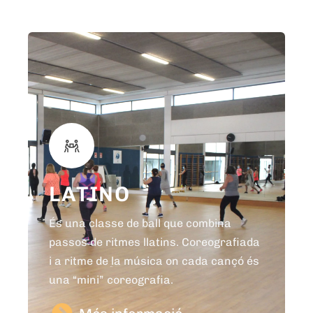
LATINO
És una classe de ball que combina
passos de ritmes llatins. Coreografiada
i a ritme de la música on cada cançó és
una “mini” coreografia.