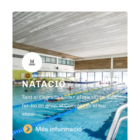
NATACIÓ
Tant si t'agrada nedar al teu ritme, com
fer-ho en grup, el Complex és el teu
espai
Més informació