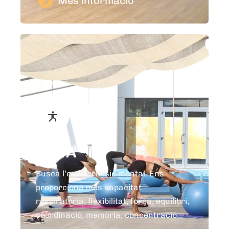
Més informació
IOGA
Busca l’equilibri físic mental. Ens
proporciona més capacitat
respiratòria, flexibilitat, força, equilibri,
coordinació, memòria, concentració...