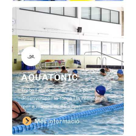
AQUATÒNIC
Treball muscular a l'aigua per
desenvolupar la força i la resistència
(per a majors de 65 anys)
Més informació