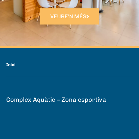
VEURE'N MÉS
Inici
Complex Aquàtic – Zona esportiva