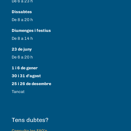
De 6 a 23 h
Dissabtes
De 8 a 20 h
Diumenges i festius
De 8 a 14 h
23 de juny
De 6 a 20 h
1 i 6 de gener
30 i 31 d’agost
25 i 26 de desembre
Tancat
Tens dubtes?
Consulta les FAQ’s