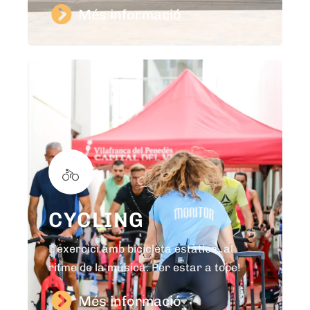
Més informació
CYCLING
L’exercici amb bicicleta estàtica, al
ritme de la música. Per estar a tope!
Més informació