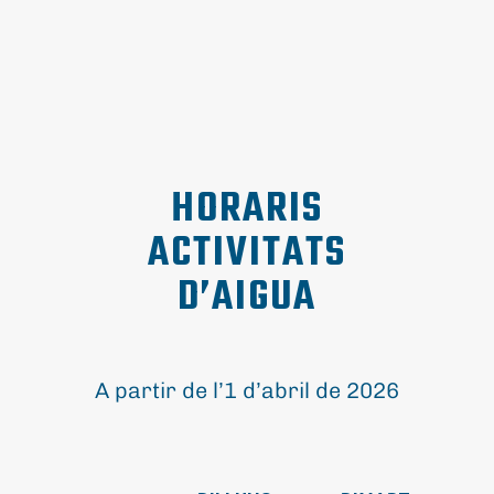
CROSS
19.20
19.20
BODYPUMP
TRAINING
CICLISME
20.15
20.15
CORE
INDOOR
HORARIS
CYCLING
21.15
21.15
VIRTUAL
ACTIVITATS
D’AIGUA
A partir de l’1 d’abril de 2026