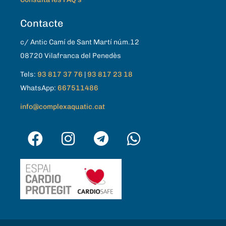
Contacte
c/ Antic Camí de Sant Martí núm.12
08720 Vilafranca del Penedès
Tels:
93 817 37 76
|
93 817 23 18
WhatsApp:
667511486
info@complexaquatic.cat