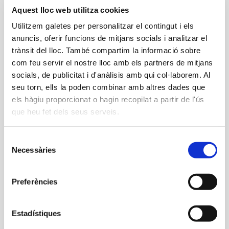
DILLUNS
DIMARTS
Aquest lloc web utilitza cookies
Utilitzem galetes per personalitzar el contingut i els
DILLUNS
DIMARTS
CYCLING
anuncis, oferir funcions de mitjans socials i analitzar el
6.05
6.05
VIRTUAL
trànsit del lloc. També compartim la informació sobre
com feu servir el nostre lloc amb els partners de mitjans
CICLISME
socials, de publicitat i d'anàlisis amb qui col·laborem. Al
6.50
6.50
BODYPUMP
INDOOR
seu torn, ells la poden combinar amb altres dades que
els hàgiu proporcionat o hagin recopilat a partir de l'ús
CICLISME
que heu fet dels seus serveis.
7.50
7.50
INDOOR
Selecció
Necessàries
de
9.20
9.20
BODYPUMP
ESTIRAMENTS
consentiment
Preferències
10.15
10.15
CORE
ZUMBA
Estadístiques
11.15
11.15