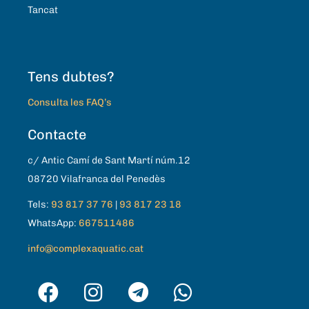
Tancat
Tens dubtes?
Consulta les FAQ’s
Contacte
c/ Antic Camí de Sant Martí núm.12
08720 Vilafranca del Penedès
Tels:
93 817 37 76
|
93 817 23 18
WhatsApp:
667511486
info@complexaquatic.cat