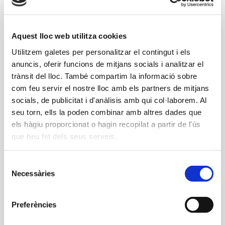
Carnet d’acompanyant
als cursos de natació
Aquest lloc web utilitza cookies
d’infants
Utilitzem galetes per personalitzar el contingut i els
anuncis, oferir funcions de mitjans socials i analitzar el
Aquest carnet té com a objectiu facilitar la
trànsit del lloc. També compartim la informació sobre
conciliació de la pràctica esportiva dins de la
com feu servir el nostre lloc amb els partners de mitjans
unitat familiar. Permet gaudir als pares, mares o
socials, de publicitat i d'anàlisis amb qui col·laborem. Al
seu torn, ells la poden combinar amb altres dades que
acompanyants, dels esports i activitats del
els hàgiu proporcionat o hagin recopilat a partir de l'ús
complex aquàtic, en el mateix horari que tingui
que heu fet dels seus serveis.
assignat el curs l’infant a qui s’acompanya.
Selecció
Preu Trimestral
Necessàries
de
consentiment
1
2
Modalitat
sessió/setmana
sessions/setmana
Preferències