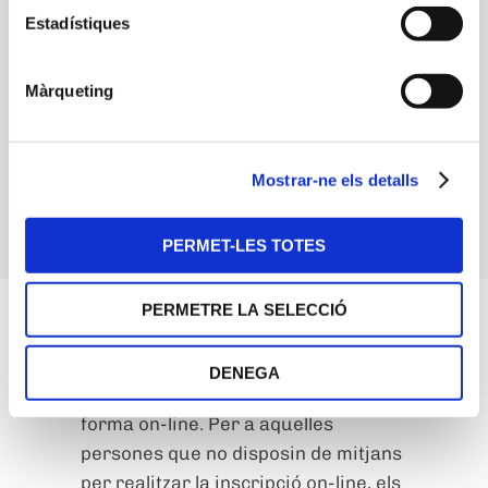
Acompanyant
Estadístiques
adult, jove i
44,07 €
66,51 €
gent gran
Màrqueting
Acompanyant
22,11 €
44,10 €
infant
Mostrar-ne els detalls
*Aquest carnet és personal i intransferible (excepte en el cas del
pare i mare que ho podran compartir).
PERMET-LES TOTES
PERMETRE LA SELECCIÓ
Les inscripcions als cursos i
DENEGA
activitats es faran preferiblement de
forma on-line. Per a aquelles
persones que no disposin de mitjans
per realitzar la inscripció on-line, els