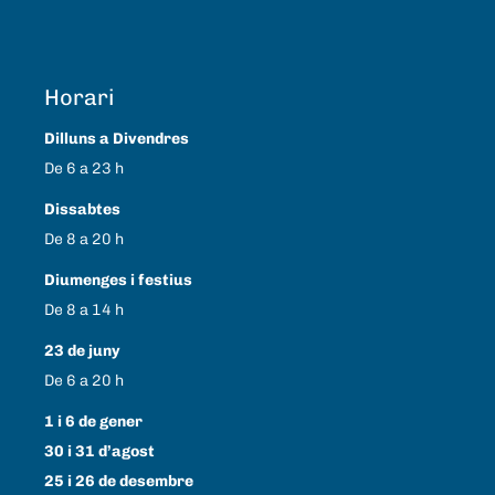
Horari
Dilluns a Divendres
De 6 a 23 h
Dissabtes
De 8 a 20 h
Diumenges i festius
De 8 a 14 h
23 de juny
De 6 a 20 h
1 i 6 de gener
30 i 31 d’agost
25 i 26 de desembre