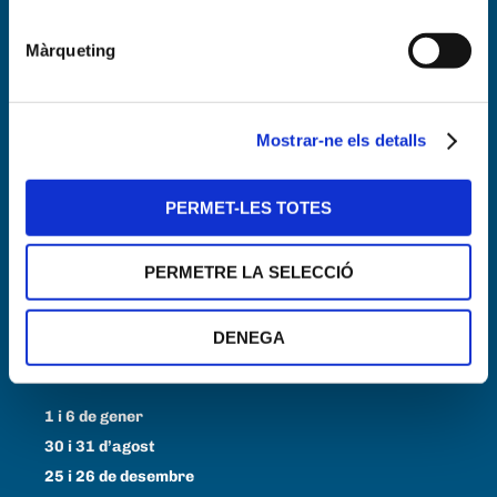
Màrqueting
Horari
Dilluns a Divendres
Mostrar-ne els detalls
De 6 a 23 h
Dissabtes
PERMET-LES TOTES
De 8 a 20 h
PERMETRE LA SELECCIÓ
Diumenges i festius
De 8 a 14 h
DENEGA
23 de juny
De 6 a 20 h
1 i 6 de gener
30 i 31 d’agost
25 i 26 de desembre