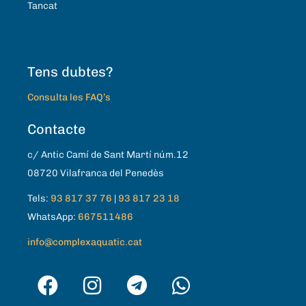
Tancat
Tens dubtes?
Consulta les FAQ’s
Contacte
c/ Antic Camí de Sant Martí núm.12
08720 Vilafranca del Penedès
Tels:
93 817 37 76
|
93 817 23 18
WhatsApp:
667511486
info@complexaquatic.cat