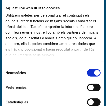
Complex Aquàtic – Zona esportiva
Aquest lloc web utilitza cookies
Utilitzem galetes per personalitzar el contingut i els
anuncis, oferir funcions de mitjans socials i analitzar el
trànsit del lloc. També compartim la informació sobre
com feu servir el nostre lloc amb els partners de mitjans
socials, de publicitat i d'anàlisis amb qui col·laborem. Al
seu torn, ells la poden combinar amb altres dades que
els hàgiu proporcionat o hagin recopilat a partir de l'ús
que heu fet dels seus serveis.
Selecció
Necessàries
de
consentiment
Preferències
Estadístiques