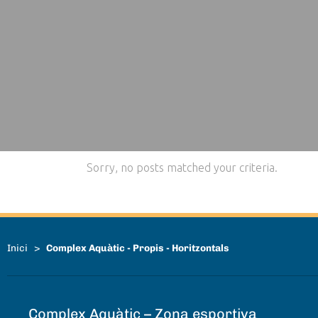
Sorry, no posts matched your criteria.
Inici
>
Complex Aquàtic - Propis - Horitzontals
Complex Aquàtic – Zona esportiva