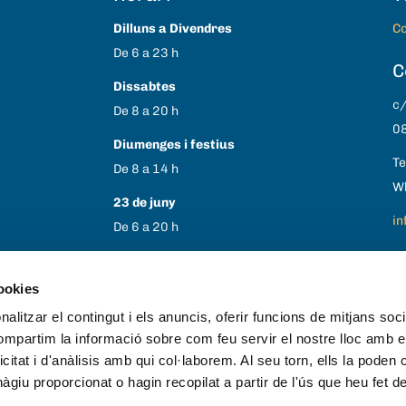
Dilluns a Divendres
Co
De 6 a 23 h
C
Dissabtes
c/
De 8 a 20 h
08
Diumenges i festius
Te
De 8 a 14 h
W
23 de juny
in
De 6 a 20 h
1 i 6 de gener
30 i 31 d’agost
cookies
25 i 26 de desembre
alitzar el contingut i els anuncis, oferir funcions de mitjans socia
Tancat
compartim la informació sobre com feu servir el nostre lloc amb e
icitat i d'anàlisis amb qui col·laborem. Al seu torn, ells la poden
giu proporcionat o hagin recopilat a partir de l'ús que heu fet d