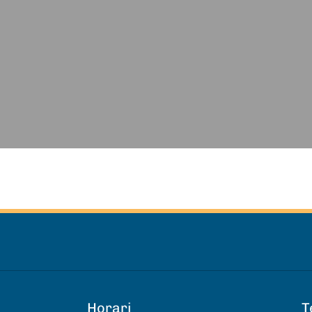
Horari
T