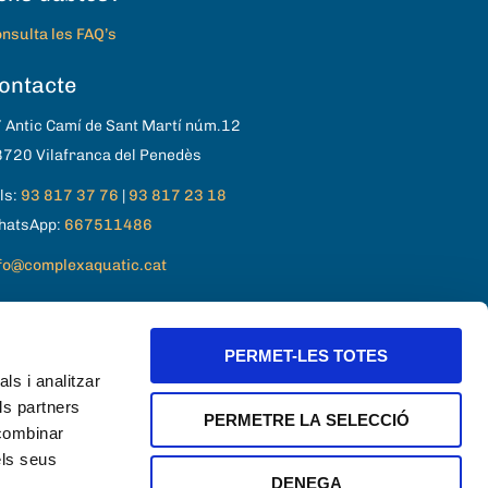
nsulta les FAQ’s
ontacte
 Antic Camí de Sant Martí núm.12
720 Vilafranca del Penedès
ls:
93 817 37 76
|
93 817 23 18
hatsApp:
667511486
fo@complexaquatic.cat
PERMET-LES TOTES
ls i analitzar
ls partners
PERMETRE LA SELECCIÓ
 combinar
els seus
DENEGA