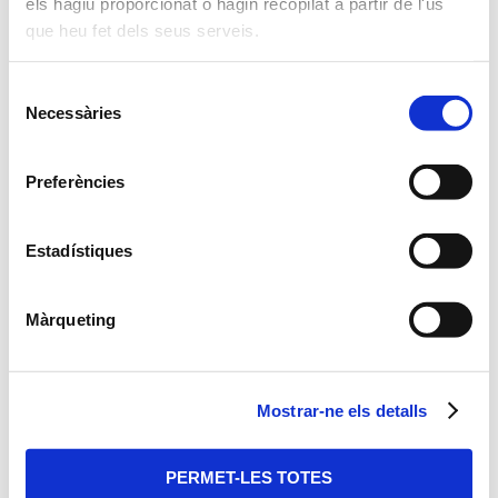
els hàgiu proporcionat o hagin recopilat a partir de l'ús
que heu fet dels seus serveis.
Selecció
Necessàries
de
consentiment
ACTIVITATS
Preferències
DIRIGIDES
Estadístiques
Sala Polivalent
Màrqueting
Sala Taronja
Espai Exterior
Mostrar-ne els detalls
PERMET-LES TOTES