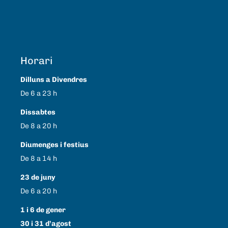
Horari
Dilluns a Divendres
De 6 a 23 h
Dissabtes
De 8 a 20 h
Diumenges i festius
De 8 a 14 h
23 de juny
De 6 a 20 h
1 i 6 de gener
30 i 31 d’agost