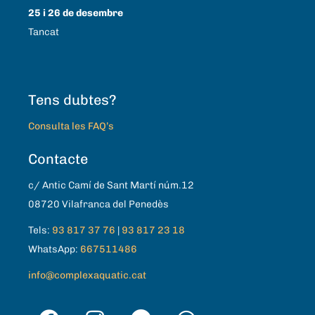
25 i 26 de desembre
Tancat
Tens dubtes?
Consulta les FAQ’s
Contacte
c/ Antic Camí de Sant Martí núm.12
08720 Vilafranca del Penedès
Tels:
93 817 37 76
|
93 817 23 18
WhatsApp:
667511486
info@complexaquatic.cat