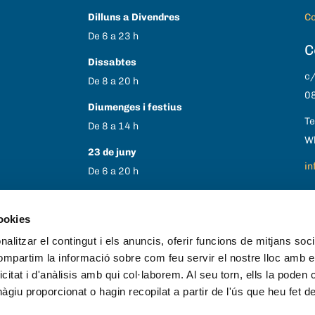
Dilluns a Divendres
Co
De 6 a 23 h
C
Dissabtes
c/
De 8 a 20 h
08
Diumenges i festius
Te
De 8 a 14 h
W
23 de juny
in
De 6 a 20 h
1 i 6 de gener
30 i 31 d’agost
cookies
25 i 26 de desembre
alitzar el contingut i els anuncis, oferir funcions de mitjans socia
Tancat
compartim la informació sobre com feu servir el nostre lloc amb e
icitat i d'anàlisis amb qui col·laborem. Al seu torn, ells la poden
giu proporcionat o hagin recopilat a partir de l'ús que heu fet d