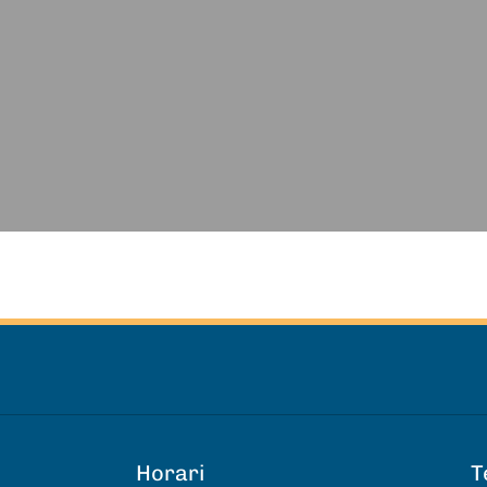
Horari
T