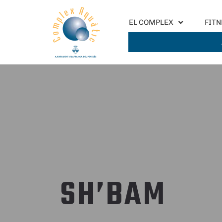
EL COMPLEX
FITN
SH’BAM