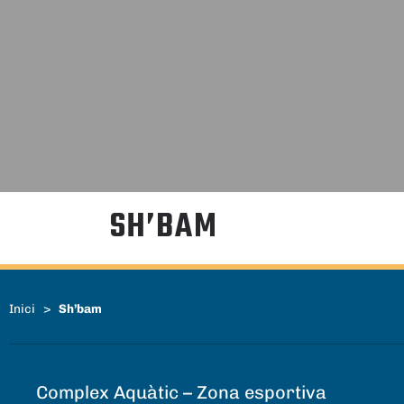
SH’BAM
Inici
>
Sh’bam
Complex Aquàtic – Zona esportiva