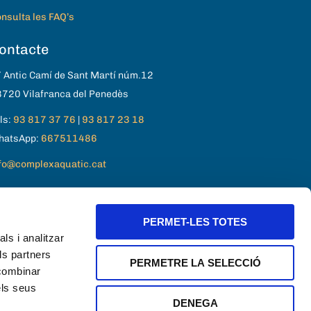
nsulta les FAQ’s
ontacte
 Antic Camí de Sant Martí núm.12
720 Vilafranca del Penedès
ls:
93 817 37 76
|
93 817 23 18
hatsApp:
667511486
fo@complexaquatic.cat
PERMET-LES TOTES
ls i analitzar
ls partners
PERMETRE LA SELECCIÓ
 combinar
els seus
DENEGA