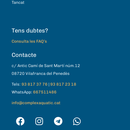
Tancat
Tens dubtes?
Consulta les FAQ’s
Contacte
c/ Antic Camí de Sant Martí núm.12
08720 Vilafranca del Penedès
Tels:
93 817 37 76
|
93 817 23 18
WhatsApp:
667511486
info@complexaquatic.cat