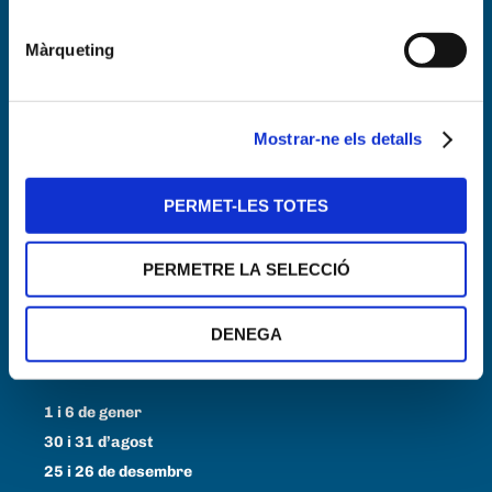
Màrqueting
Horari
Dilluns a Divendres
Mostrar-ne els detalls
De 6 a 23 h
Dissabtes
PERMET-LES TOTES
De 8 a 20 h
PERMETRE LA SELECCIÓ
Diumenges i festius
De 8 a 14 h
DENEGA
23 de juny
De 6 a 20 h
1 i 6 de gener
30 i 31 d’agost
25 i 26 de desembre