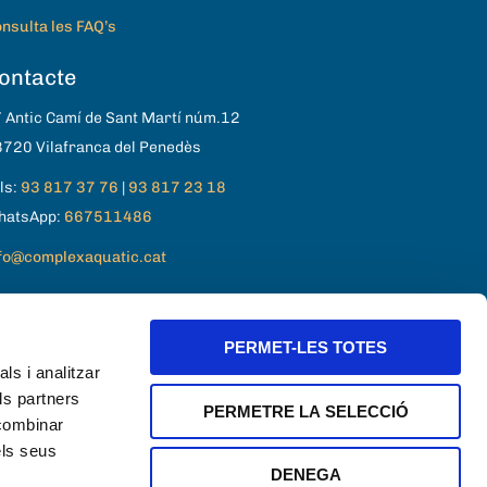
nsulta les FAQ’s
ontacte
 Antic Camí de Sant Martí núm.12
720 Vilafranca del Penedès
ls:
93 817 37 76
|
93 817 23 18
hatsApp:
667511486
fo@complexaquatic.cat
PERMET-LES TOTES
ls i analitzar
ls partners
PERMETRE LA SELECCIÓ
 combinar
els seus
DENEGA