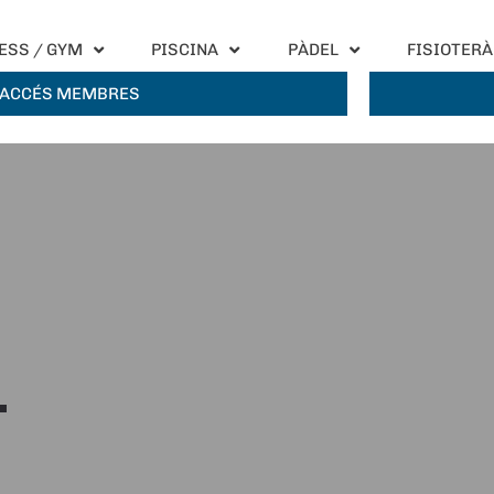
ESS / GYM
PISCINA
PÀDEL
FISIOTERÀ
ACCÉS MEMBRES
T