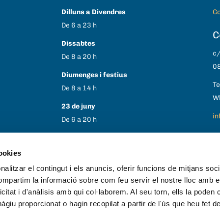
Dilluns a Divendres
Co
De 6 a 23 h
C
Dissabtes
c/
De 8 a 20 h
08
Diumenges i festius
Te
De 8 a 14 h
W
23 de juny
in
De 6 a 20 h
1 i 6 de gener
30 i 31 d’agost
cookies
25 i 26 de desembre
alitzar el contingut i els anuncis, oferir funcions de mitjans socia
Tancat
compartim la informació sobre com feu servir el nostre lloc amb e
icitat i d'anàlisis amb qui col·laborem. Al seu torn, ells la poden
giu proporcionat o hagin recopilat a partir de l'ús que heu fet d