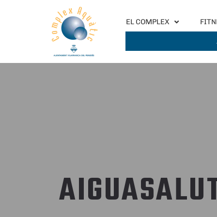
EL COMPLEX
FITN
AIGUASALU