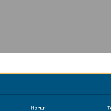
Horari
T