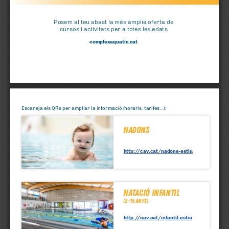
Posem al teu abast la més àmplia oferta de 
cursos i activitats per a totes les edats
complexaquatic.cat
Escaneja els QRs per ampliar la informació (horaris, tarifes...):
nadons
http://cav.cat/nadons-estiu
Natació INFANTIL 
(2-15 anys)
http://cav.cat/infantil-estiu