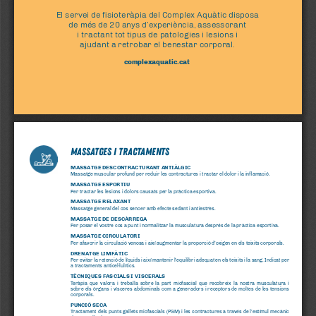
El servei de fisioteràpia del Complex Aquàtic disposa 
de més de 20 anys d’experiència, assessorant 
i tractant tot tipus de patologies i lesions i 
ajudant a retrobar el benestar corporal. 
complexaquatic.cat
Massatges i tractaments
MASSATGE DESCONTRACTURANT ANTIÀLGIC
Massatge muscular profund per reduir les contractures i tractar el dolor i la inflamació.
MASSATGE ESPORTIU
Per tractar les lesions i dolors causats per la pràctica esportiva.
MASSATGE RELAXANT
Massatge general del cos sencer amb efecte sedant i antiestrès. 
MASSATGE DE DESCÀRREGA
Per posar el vostre cos a punt i normalitzar la musculatura després de la pràctica esportiva.
MASSATGE CIRCULATORI
Per afavorir la circulació venosa i així augmentar la proporció d’oxigen en els teixits corporals.
DRENATGE LIMFÀTIC
Per evitar la retenció de líquids i així mantenir l’equilibri adequat en els teixits i la sang. Indicat per 
a tractaments anticel·lulítics.
TÈCNIQUES FASCIALS I VISCERALS
Teràpia  que  valora  i  treballa  sobre  la  part  miofascial  que  recobreix  la  nostra  musculatura  i  
sobre els òrgans i vísceres abdominals com a generadors i receptors de moltes de les tensions 
corporals.
PUNCIÓ SECA
Tractament dels punts gallets miofascials (PGM) i les contractures a través de l’estímul mecànic 